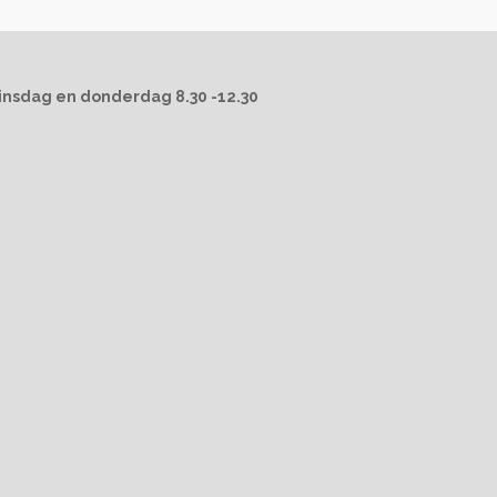
insdag en donderdag 8.30 -12.30
n
 uur
 uur
12.00